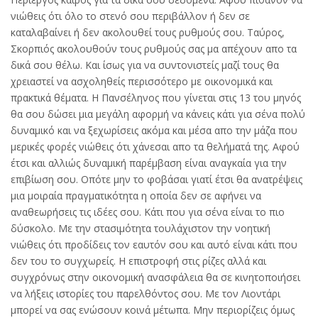
νιώθεις ότι όλο το στενό σου περιβάλλον ή δεν σε
καταλαβαίνει ή δεν ακολουθεί τους ρυθμούς σου. Ταύρος,
Σκορπιός ακολουθούν τους ρυθμούς σας μα απέχουν απο τα
δικά σου θέλω. Και ίσως για να συντονιστείς μαζί τους θα
χρειαστεί να ασχοληθείς περισσότερο με οικονομικά και
πρακτικά θέματα. Η Πανσέληνος που γίνεται στις 13 του μηνός
θα σου δώσει μια μεγάλη αφορμή να κάνεις κάτι για σένα πολύ
δυναμικό και να ξεχωρίσεις ακόμα και μέσα απο την μάζα που
μερικές φορές νιώθεις ότι χάνεσαι απο τα θελήματά της. Αφού
έτσι και αλλιώς δυναμική παρέμβαση είναι αναγκαία για την
επιβίωση σου. Οπότε μην το φοβάσαι γιατί έτσι θα ανατρέψεις
μια μοιραία πραγματικότητα η οποία δεν σε αφήνει να
αναθεωρήσεις τις ιδέες σου. Κάτι που για σένα είναι το πιο
δύσκολο. Με την στασιμότητα τουλάχιστον την νοητική
νιώθεις ότι προδίδεις τον εαυτόν σου και αυτό είναι κάτι που
δεν του το συγχωρείς. Η επιστροφή στις ρίζες αλλά και
συγχρόνως στην οικονομική ανασφάλεια θα σε κινητοποιήσει
να λήξεις ιστορίες του παρελθόντος σου. Με τον Λιοντάρι
μπορεί να σας ενώσουν κοινά μέτωπα. Μην περιορίζεις όμως