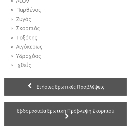
Λέων
Παρθένος
Ζυγός
Σκορπιός
Τοξότης
Αιγόκερως
Υδροχόος
Ιχθείς
Ετήσιες Ερωτικές Προβλέψεις
Εβδομαδιαία Ερωτική Πρόβλεψη Σκορπιού