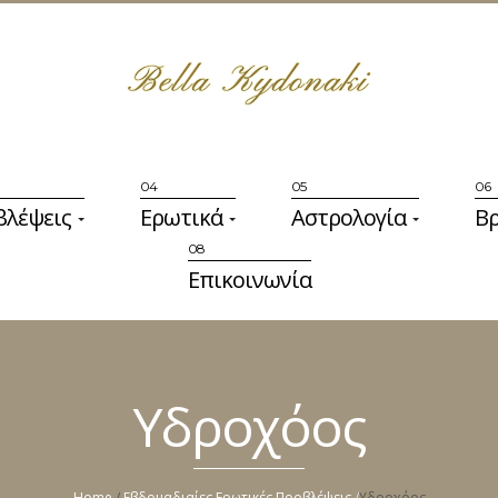
βλέψεις
Ερωτικά
Αστρολογία
Βρ
Επικοινωνία
Υδροχόος
Home
/
Εβδομαδιαίες Ερωτικές Προβλέψεις
Υδροχόος
/