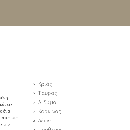
Κριός
Ταύρος
μένη
Δίδυμοι
 κάνετε
Καρκίνος
ε ένα
α και μια
Λέων
ε την
Παρθένος