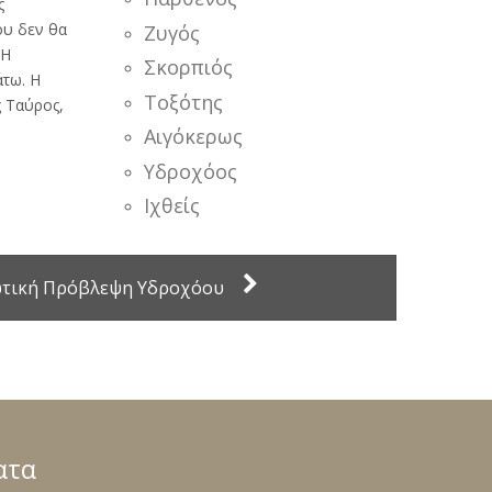
ς
ου δεν θα
Ζυγός
 Η
Σκορπιός
άτω. Η
Τοξότης
ς Ταύρος,
Αιγόκερως
Υδροχόος
Ιχθείς
ωτική Πρόβλεψη Υδροχόου
ατα